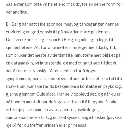
pasienter som ofte vil ha et enormt utbytte av denne form for
behandling.
Eli Berg har satt sine spor hos meg, og tankegangen hennes
er virkelig en god oppskrift på hvordan møte pasienten.
Dessverre hører leger som Eli Berg, og min egen lege, til
sjeldenhetene. Alt for ofte møter man leger med dårlig tid,
som bruker det meste av de tilmålte minuttene med blikket på
en datamaskin, ivrig tastende, og med et halvt øre til det du
har å fortelle. Kanskje får du medisin for å døyve
symptomene, men årsaken til symptomene blir det ikke tid til å
snakke om. Kanskje får du beskjed om å kontakte en psykolog,
gjerne gjennom Gule sider. Har selv opplevd det, og når du er
på bunnen mentalt har du ingen krefter til å begynne å søke
etter hjelp i vrimmelen av terapeuter, psykologer,
samtalepartnere etc. Og du skal kysse mange frosker (psykisk
hjelp) før du treffer prinsen eller prinsessa.