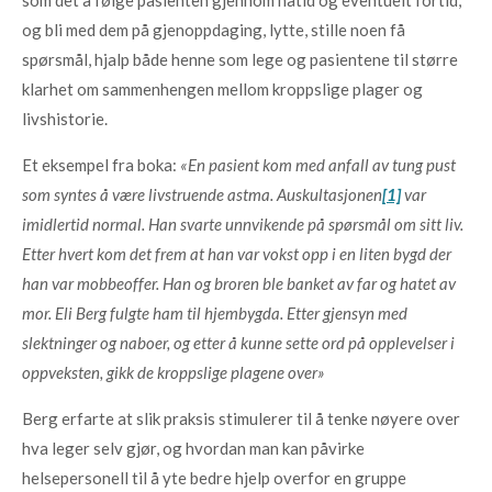
og bli med dem på gjenoppdaging, lytte, stille noen få
spørsmål, hjalp både henne som lege og pasientene til større
klarhet om sammenhengen mellom kroppslige plager og
livshistorie.
Et eksempel fra boka:
«En pasient kom med anfall av tung pust
som syntes å være livstruende astma. Auskultasjonen
[1]
var
imidlertid normal. Han svarte unnvikende på spørsmål om sitt liv.
Etter hvert kom det frem at han var vokst opp i en liten bygd der
han var mobbeoffer. Han og broren ble banket av far og hatet av
mor. Eli Berg fulgte ham til hjembygda. Etter gjensyn med
slektninger og naboer, og etter å kunne sette ord på opplevelser i
oppveksten, gikk de kroppslige plagene over»
Berg erfarte at slik praksis stimulerer til å tenke nøyere over
hva leger selv gjør, og hvordan man kan påvirke
helsepersonell til å yte bedre hjelp overfor en gruppe