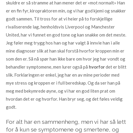
skuldre er så stramme at han mener det er «mot normalt» Han
er en fin fyr, kiropraktoren min, og vi har god kjemi og snakker
godt sammen. Til tross for at vi heier på to forskjellige
rivaliserende lag, henholdsvis Liverpool og Manchester
United, har vi funnet en god tone og kan snakke om det meste.
Jeg føler meg trygg hos han og har valgt å innvie han i alle
mine diagnoser slik at han skal forstå hvorfor kroppen min er
som den er. Så nå spør han ikke bare om hvor jeg har vondt og
behandler symptomene, men lurer også på
hvorfor
det er blitt
slik. Forklaringen er enkel, jeg har en av mine perioder med
mye stress og kroppen er i full beredskap. Og da ser han på
meg med bekymrede øyne, og vi har en god liten prat om
hvordan det er og hvorfor. Han bryr seg, og det føles veldig
godt.
For alt har en sammenheng, men vi har så lett
for å kun se symptomene og smertene, og