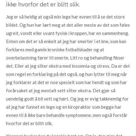
ikke hvorfor det er blitt slik.
Jeg er så heldig at også min lege har evnen til å se det store
bildet. Og hun har lært meg at det aller meste av det som føles
ugreit, vondt eller uvant fysisk i kroppen, har en sammenheng.
Enten om det er så enkelt at jeg har smerter i et kne, som kan
forklares med gamle kroniske fotballskader og at
overbelastning fører til smerte. Litt ro og behandling fikser
det. Eller at jeg sliter ekstra med insomnia og stress. Da er det
som regel en forklaring på det også, og hun lytter til meg når
jeg forklarer at det er noe spesielt som har hendt og som har
forårsaket at jeg mentalt sett sliter ekstra. Det gjør så
uendelig godt å bli sett og hørt. Og jeg er evig takknemlig for
at jeg har funnet en lege og en kiropraktor som begge har
evnen til å ikke bare behandle symptomene, men også forstår
hvorfor det er blitt slik.
Kroppen husker har du kanskje hørt om. Og ja, den gjør det –