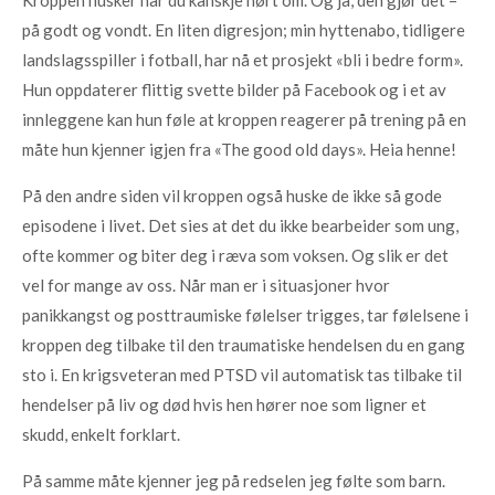
på godt og vondt. En liten digresjon; min hyttenabo, tidligere
landslagsspiller i fotball, har nå et prosjekt «bli i bedre form».
Hun oppdaterer flittig svette bilder på Facebook og i et av
innleggene kan hun føle at kroppen reagerer på trening på en
måte hun kjenner igjen fra «The good old days». Heia henne!
På den andre siden vil kroppen også huske de ikke så gode
episodene i livet. Det sies at det du ikke bearbeider som ung,
ofte kommer og biter deg i ræva som voksen. Og slik er det
vel for mange av oss. Når man er i situasjoner hvor
panikkangst og posttraumiske følelser trigges, tar følelsene i
kroppen deg tilbake til den traumatiske hendelsen du en gang
sto i. En krigsveteran med PTSD vil automatisk tas tilbake til
hendelser på liv og død hvis hen hører noe som ligner et
skudd, enkelt forklart.
På samme måte kjenner jeg på redselen jeg følte som barn.