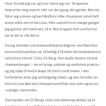
Hvor livredd jeg var og hvor alene jeg sto. Terapeuter
innprenter meg med at «det var den gang, det gjelder ikke nå»
Nå er jeg voksen og kan håndtere slike situasjoner på en helt
annen måte enn et barn kan. Men uansett hvor mange ganger
jeg gjentar det mantraet, så er ikke kroppen helt overbevist
om at det er slik det er.
Da jeg arbeidet som kommunikasjonsrådgiver ved Akershus
universitetssykehus var så heldig å få møte førsteamanuensis
ved Universitetet i Oslo, Eli Berg. Hun skulle lansere sin bok
«Sammenhenger – om erfaring, sykdom og medisinsk praksis»,
og jeg hjalp til med å skape litt blest rundt boken. I den
forbindelse leste jeg selvfølgelig boken, og den forteller en
historie som ikke bare helsepersonell bør lese, men også oss
«vanlige» mennesker.
Den handler om Eli Bergs virke som allmennpraktiker på et