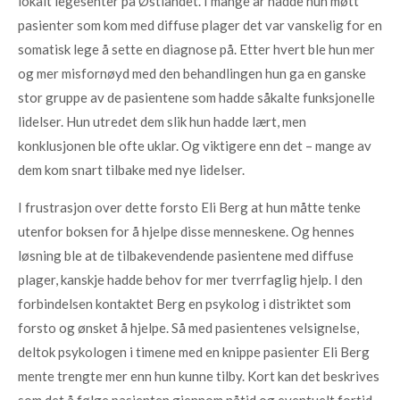
lokalt legesenter på Østlandet. I mange år hadde hun møtt
pasienter som kom med diffuse plager det var vanskelig for en
somatisk lege å sette en diagnose på. Etter hvert ble hun mer
og mer misfornøyd med den behandlingen hun ga en ganske
stor gruppe av de pasientene som hadde såkalte funksjonelle
lidelser. Hun utredet dem slik hun hadde lært, men
konklusjonen ble ofte uklar. Og viktigere enn det – mange av
dem kom snart tilbake med nye lidelser.
I frustrasjon over dette forsto Eli Berg at hun måtte tenke
utenfor boksen for å hjelpe disse menneskene. Og hennes
løsning ble at de tilbakevendende pasientene med diffuse
plager, kanskje hadde behov for mer tverrfaglig hjelp. I den
forbindelsen kontaktet Berg en psykolog i distriktet som
forsto og ønsket å hjelpe. Så med pasientenes velsignelse,
deltok psykologen i timene med en knippe pasienter Eli Berg
mente trengte mer enn hun kunne tilby. Kort kan det beskrives
som det å følge pasienten gjennom nåtid og eventuelt fortid,