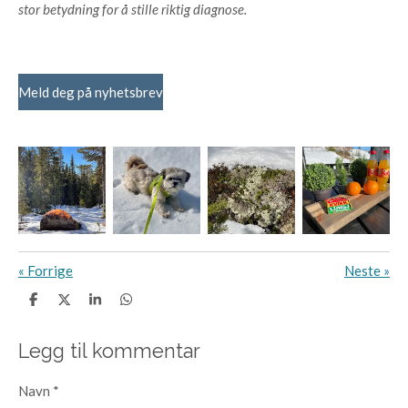
stor betydning for å stille riktig diagnose.
Meld deg på nyhetsbrev
«
Forrige
Neste
»
D
D
D
D
e
e
e
e
l
l
l
l
e
Legg til kommentar
Navn *