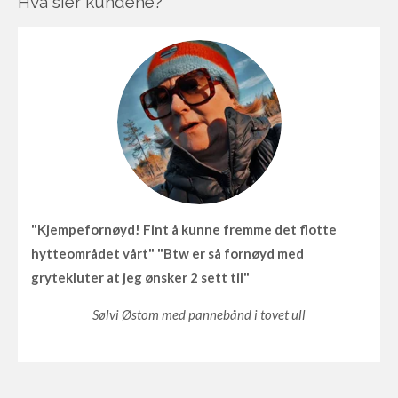
Hva sier kundene?
"Kjempefornøyd! Fint å kunne fremme det flotte
hytteområdet vårt" "Btw er så fornøyd med
grytekluter at jeg ønsker 2 sett til"
Sølvi Østom med pannebånd i tovet ull