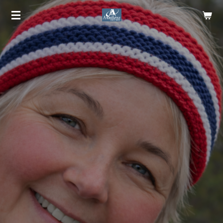
Gå
til
hovedinnhold