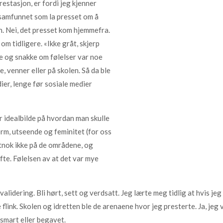
estasjon, er fordi jeg kjenner
 samfunnet som la presset om å
en. Nei, det presset kom hjemmefra.
m tidligere. «Ikke gråt, skjerp
re og snakke om følelser var noe
, venner eller på skolen. Så da ble
er, lenge før sosiale medier
 idealbilde på hvordan man skulle
rm, utseende og feminitet (for oss
stnok ikke på de områdene, og
te. Følelsen av at det var mye
idering. Bli hørt, sett og verdsatt. Jeg lærte meg tidlig at hvis jeg va
re flink. Skolen og idretten ble de arenaene hvor jeg presterte. Ja, jeg
 smart eller begavet.