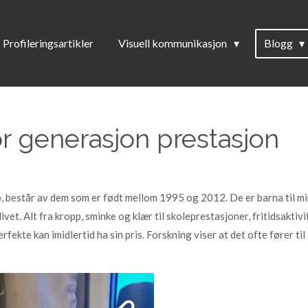
Profileringsartikler
Visuell kommunikasjon
Blogg
r generasjon prestasjon
, består av dem som er født mellom 1995 og 2012. De er barna til m
vet. Alt fra kropp, sminke og klær til skoleprestasjoner, fritidsakti
erfekte kan imidlertid ha sin pris. Forskning viser at det ofte fører ti