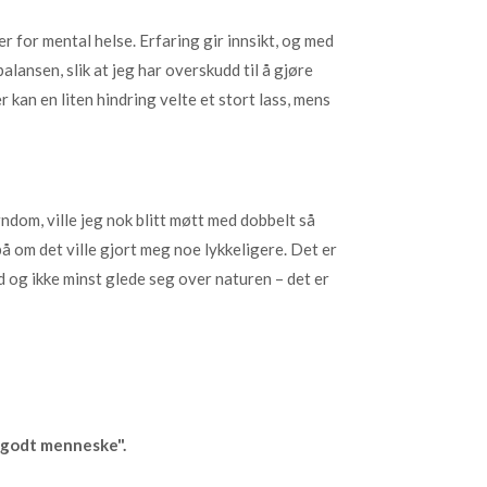
er for mental helse. Erfaring gir innsikt, og med
alansen, slik at jeg har overskudd til å gjøre
kan en liten hindring velte et stort lass, mens
rndom, ville jeg nok blitt møtt med dobbelt så
på om det ville gjort meg noe lykkeligere. Det er
d og ikke minst glede seg over naturen – det er
et godt menneske".