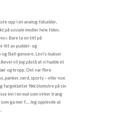
ste opp i en analog tidsalder,
t på sosiale medier hele tiden.
s». Bare ta en titt på
e litt av puddel- og
 og Ball-gensere, Levi’s-bukser
kevel vil jeg påstå at vi hadde et
lær og kropp. Det var flere
s, pønker, nerd, sporty – eller noe
og fargeklatter fikk blomstre på sin
asse inn i en mal som virker trang
 som ga mer f.... Jeg opplevde at
g.