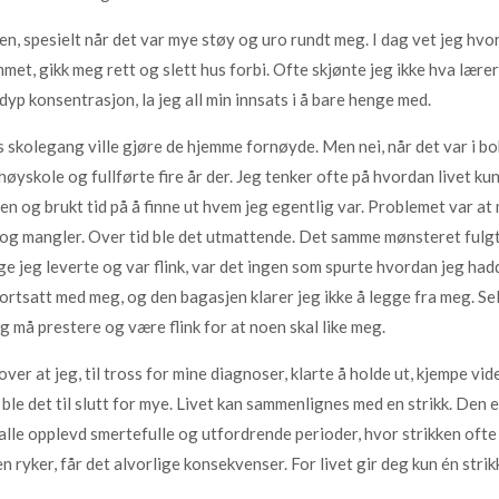
nen, spesielt når det var mye støy og uro rundt meg. I dag vet jeg h
mmet, gikk meg rett og slett hus forbi. Ofte skjønte jeg ikke hva lær
yp konsentrasjon, la jeg all min innsats i å bare henge med.
s skolegang ville gjøre de hjemme fornøyde. Men nei, når det var i bo
 høyskole og fullførte fire år der. Jeg tenker ofte på hvordan livet 
en og brukt tid på å finne ut hvem jeg egentlig var. Problemet var at mi
 og mangler. Over tid ble det utmattende. Det samme mønsteret fulgte 
nge jeg leverte og var flink, var det ingen som spurte hvordan jeg hadd
rtsatt med meg, og den bagasjen klarer jeg ikke å legge fra meg. Selv
jeg må prestere og være flink for at noen skal like meg.
ver at jeg, til tross for mine diagnoser, klarte å holde ut, kjempe vid
ble det til slutt for mye. Livet kan sammenlignes med en strikk. Den e
alle opplevd smertefulle og utfordrende perioder, hvor strikken ofte st
 ryker, får det alvorlige konsekvenser. For livet gir deg kun én strik