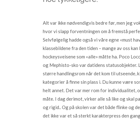
Alt var ikke nødvendigvis bedre før, men jeg vok
hvor vi slapp forventningen om å fremstå perfek
Selvfølgelig hadde også vi våre egne «must have
klassebildene fra den tiden – mange av oss kan l
hockeysveisene som «alle» måtte ha. Poco Loco
og Mephisto-sko var datidens statusobjekter. Li
større handlingsrom når det kom til utseende, k
kategorier å finne sin plass i. Du kunne være sos
helt annet. Det var mer rom for individualitet, 
måte. I dag derimot, virker alle så like og skal p
og rigid.. Og på skolen var det både flinke og de
det ikke var et så sterkt karakterpress den gan