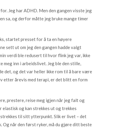
vorfor. Jeg har ADHD. Men den gangen visste jeg
eren sa, og derfor måtte jeg bruke mange timer
ks, startet presset for å ta en høyere
kunne sett ut om jeg den gangen hadde valgt
n verdi ble redusert til hvor flink jeg var, ikke
meg inn i arbeidslivet. Jeg ble den stille,
e det, og det var heller ikke rom til å bare være
 etter årevis med terapi, er det blitt en form
ere, prestere, reise meg igjen når jeg falt og
r elastisk og kan strekkes ut og trekkes
rekkes til sitt ytterpunkt. Slik er livet – det
k. Og når den først ryker, må du gjøre ditt beste