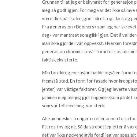
Grunnen til at jeg er bekymret for generasjon pr
meg så godt igjen. For meg var det ikke så mye
være flink på skolen, god i idrett og slank og p
Fra generasjon «Boomers» som jeg har skrevet o
deg» var mantraet som gikk igjen. Det å valide
man ikke gjorde i vår oppvekst. Hverken foreldre
generasjon «boomers» vår form for sosiale medi
faktisk eksisterte.
Min foreldregenerasjon hadde også en form for
fremstå utad. En form for fasade hvor kroppsfo
jenter) var viktige faktorer. Og jeg leverte vis
jammen meg ble jeg gjort oppmerksom på det, of
som var feil med meg, var sterk.
Alle mennesker trenger en eller annen form for val
litt ros i ny og ne. Så da strebet jeg etter å væ
det var ikke nødvendigvis fordi jeg var spesielt