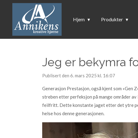
Gå
til
Hjem
Produkter
hovedinnhold
Jeg er bekymra fo
Publisert den 6. mars 2025 kl. 16:07
Generasjon Prestasjon, også kjent som «Gen Z»
streben etter perfeksjon på mange områder av li
feilfritt. Dette konstante jaget etter det ytre p
helse hos denne generasjonen.