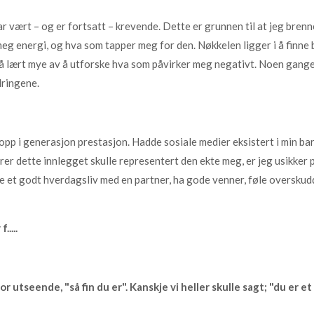
har vært – og er fortsatt – krevende. Dette er grunnen til at jeg brenn
meg energi, og hva som tapper meg for den. Nøkkelen ligger i å finne b
å lært mye av å utforske hva som påvirker meg negativt. Noen ganger 
dringene.
 opp i generasjon prestasjon. Hadde sosiale medier eksistert i min ba
rer dette innlegget skulle representert den ekte meg, er jeg usikker 
pe et godt hverdagsliv med en partner, ha gode venner, føle overskud
....
for utseende, "så fin du er". Kanskje vi heller skulle sagt; "du er 