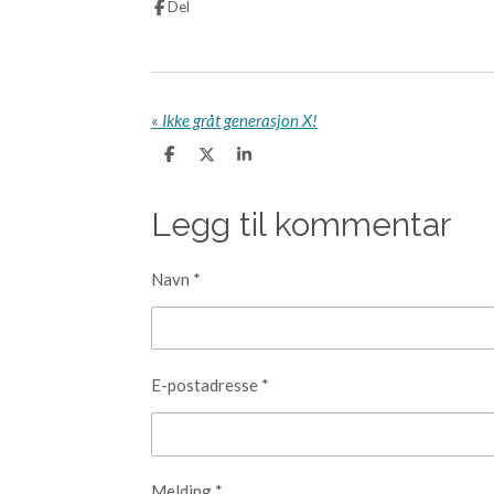
Del
«
Ikke gråt generasjon X!
D
D
D
e
e
e
l
l
l
e
Legg til kommentar
Navn *
E-postadresse *
Melding *