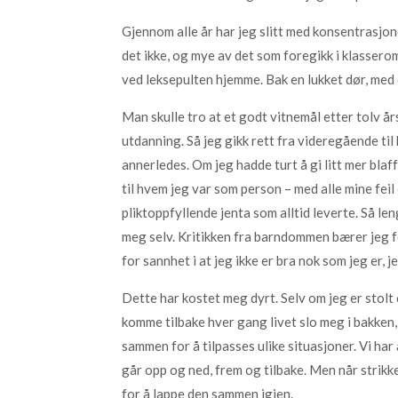
Gjennom alle år har jeg slitt med konsentrasjo
det ikke, og mye av det som foregikk i klassero
ved leksepulten hjemme. Bak en lukket dør, med d
Man skulle tro at et godt vitnemål etter tolv år
utdanning. Så jeg gikk rett fra videregående til
annerledes. Om jeg hadde turt å gi litt mer blaff
til hvem jeg var som person – med alle mine feil
pliktoppfyllende jenta som alltid leverte. Så le
meg selv. Kritikken fra barndommen bærer jeg fo
for sannhet i at jeg ikke er bra nok som jeg er, 
Dette har kostet meg dyrt. Selv om jeg er stolt o
komme tilbake hver gang livet slo meg i bakken, 
sammen for å tilpasses ulike situasjoner. Vi har 
går opp og ned, frem og tilbake. Men når strikken
for å lappe den sammen igjen.