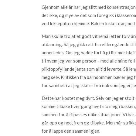
Gjennom alle år har jeg slitt med konsentrasjo
det ikke, og mye av det som foregikk i klassero
ved leksepulten hjemme. Bak en lukket dør, med d
Man skulle tro at et godt vitnemål etter tolv år
utdanning. Så jeg gikk rett fra videregående til
annerledes. Om jeg hadde turt å gi litt mer blaff
til hvem jeg var som person – med alle mine feil
pliktoppfyllende jenta som alltid leverte. Så le
meg selv. Kritikken fra barndommen bærer jeg fo
for sannhet i at jeg ikke er bra nok som jeg er, 
Dette har kostet meg dyrt. Selv om jeg er stolt o
komme tilbake hver gang livet slo meg i bakken, 
sammen for å tilpasses ulike situasjoner. Vi har 
går opp og ned, frem og tilbake. Men når strikken
for å lappe den sammen igjen.