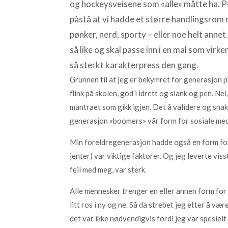
og hockeysveisene som «alle» måtte ha. Po
påstå at vi hadde et større handlingsrom n
pønker, nerd, sporty – eller noe helt annet
så like og skal passe inn i en mal som virke
så sterkt karakterpress den gang.
Grunnen til at jeg er bekymret for generasjon p
flink på skolen, god i idrett og slank og pen. N
mantraet som gikk igjen. Det å validere og snak
generasjon «boomers» vår form for sosiale medie
Min foreldregenerasjon hadde også en form for 
jenter) var viktige faktorer. Og jeg leverte vi
feil med meg, var sterk.
Alle mennesker trenger en eller annen form for val
litt ros i ny og ne. Så da strebet jeg etter å væ
det var ikke nødvendigvis fordi jeg var spesielt