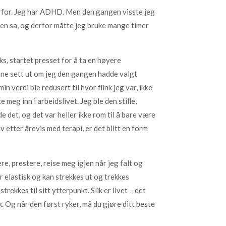
vorfor. Jeg har ADHD. Men den gangen visste jeg
eren sa, og derfor måtte jeg bruke mange timer
ks, startet presset for å ta en høyere
kunne sett ut om jeg den gangen hadde valgt
n verdi ble redusert til hvor flink jeg var, ikke
meg inn i arbeidslivet. Jeg ble den stille,
e det, og det var heller ikke rom til å bare være
 etter årevis med terapi, er det blitt en form
ere, prestere, reise meg igjen når jeg falt og
r elastisk og kan strekkes ut og trekkes
rekkes til sitt ytterpunkt. Slik er livet – det
k. Og når den først ryker, må du gjøre ditt beste