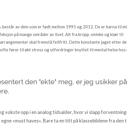
, består av dem som er født mellom 1995 og 2012. De er barna til m
eksjon på mange områder av livet. Alt fra kropp, sminke og klær til
 arrangementer skal fremstå feilfritt. Dette konstante jaget etter de
t ofte fører til økt stress og utfordringer knyttet til mental helse ho
sentert den "ekte" meg, er jeg usikker p
re.
eg vokste opp i en analog tidsalder, hvor vi slapp forventni
 egne «must haves». Bare ta en titt på klassebildene fra den t