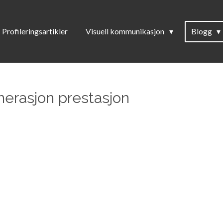
Profileringsartikler
Visuell kommunikasjon
Blogg
nerasjon prestasjon