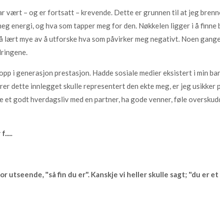
har vært – og er fortsatt – krevende. Dette er grunnen til at jeg brenn
meg energi, og hva som tapper meg for den. Nøkkelen ligger i å finne b
å lært mye av å utforske hva som påvirker meg negativt. Noen ganger 
dringene.
 opp i generasjon prestasjon. Hadde sosiale medier eksistert i min ba
rer dette innlegget skulle representert den ekte meg, er jeg usikker 
pe et godt hverdagsliv med en partner, ha gode venner, føle overskud
....
for utseende, "så fin du er". Kanskje vi heller skulle sagt; "du er 