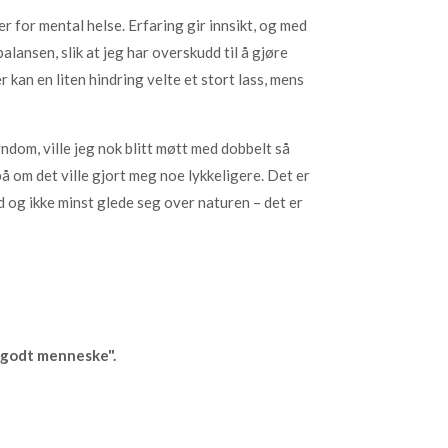
er for mental helse. Erfaring gir innsikt, og med
alansen, slik at jeg har overskudd til å gjøre
kan en liten hindring velte et stort lass, mens
rndom, ville jeg nok blitt møtt med dobbelt så
på om det ville gjort meg noe lykkeligere. Det er
d og ikke minst glede seg over naturen – det er
et godt menneske".