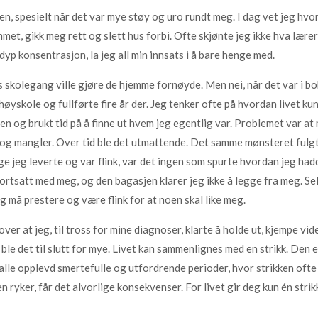
nen, spesielt når det var mye støy og uro rundt meg. I dag vet jeg h
mmet, gikk meg rett og slett hus forbi. Ofte skjønte jeg ikke hva lær
yp konsentrasjon, la jeg all min innsats i å bare henge med.
s skolegang ville gjøre de hjemme fornøyde. Men nei, når det var i bo
 høyskole og fullførte fire år der. Jeg tenker ofte på hvordan livet 
en og brukt tid på å finne ut hvem jeg egentlig var. Problemet var at mi
 og mangler. Over tid ble det utmattende. Det samme mønsteret fulgte 
nge jeg leverte og var flink, var det ingen som spurte hvordan jeg hadd
rtsatt med meg, og den bagasjen klarer jeg ikke å legge fra meg. Selv
jeg må prestere og være flink for at noen skal like meg.
ver at jeg, til tross for mine diagnoser, klarte å holde ut, kjempe vid
ble det til slutt for mye. Livet kan sammenlignes med en strikk. Den e
alle opplevd smertefulle og utfordrende perioder, hvor strikken ofte st
 ryker, får det alvorlige konsekvenser. For livet gir deg kun én strik