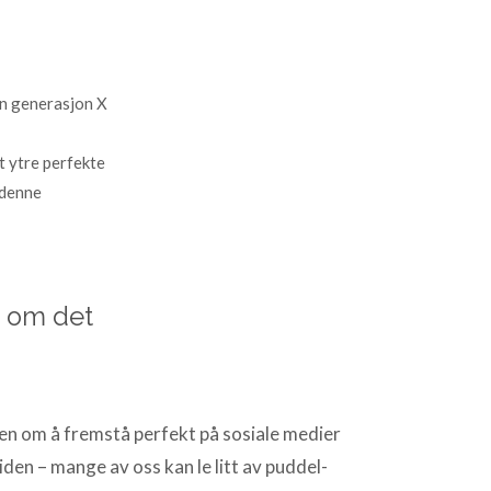
in generasjon X
t ytre perfekte
s denne
å om det
ngen om å fremstå perfekt på sosiale medier
iden – mange av oss kan le litt av puddel-