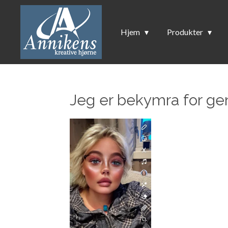
Gå
til
Hjem
Produkter
hovedinnhold
Jeg er bekymra for ge