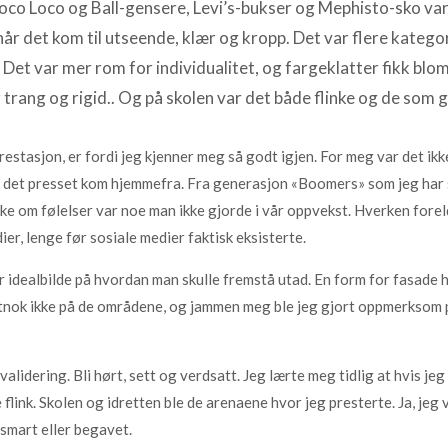
co Loco og Ball-gensere, Levi’s-bukser og Mephisto-sko var d
år det kom til utseende, klær og kropp. Det var flere kategori
. Det var mer rom for individualitet, og fargeklatter fikk blom
r trang og rigid.. Og på skolen var det både flinke og de som g
restasjon, er fordi jeg kjenner meg så godt igjen. For meg var det i
ei, det presset kom hjemmefra. Fra generasjon «Boomers» som jeg har s
ke om følelser var noe man ikke gjorde i vår oppvekst. Hverken foreld
r, lenge før sosiale medier faktisk eksisterte.
idealbilde på hvordan man skulle fremstå utad. En form for fasade 
sstnok ikke på de områdene, og jammen meg ble jeg gjort oppmerksom p
idering. Bli hørt, sett og verdsatt. Jeg lærte meg tidlig at hvis jeg va
re flink. Skolen og idretten ble de arenaene hvor jeg presterte. Ja, jeg
 smart eller begavet.