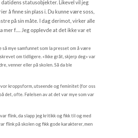
atidens statusobjekter. Likevel vil jeg
er å finne sin plass i. Du kunne være soss,
stre på sin måte. I dag derimot, virker alle
a mer f.... Jeg opplevde at det ikke var et
kke så mye samfunnet som la presset om å være
krevet om tidligere. «Ikke gråt, skjerp deg» var
re, venner eller på skolen. Så da ble
hvor kroppsform, utseende og feminitet (for oss
å det, ofte. Følelsen av at det var mye som var
r flink, da slapp jeg kritikk og fikk til og med
 var flink på skolen og fikk gode karakterer, men