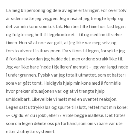
La meg bli personlig og dele av egne erfaringer. For over tolv
år siden møtte jeg veggen. Jeg innså at jeg trengte hjelp, og
det var min kone som tok tak. Hun bestilte time hos fastlegen
og fulgte meg helt til legekontoret – til og med inn til selve
timen. Hun så at noe var galt, at jeg ikke var meg selv, og
forsto alvoret i situasjonen. Da vi kom til legen, forsøkte jeg
å forklare hvordan jeg hadde det, men ordene strakk ikke til.
Jeg var ikke bare "nede i kjelleren" mentalt – jeg var langt nede
i undergrunnen. Fysisk var jeg totalt utmattet, som et batteri
som var gått tomt. Heldigvis hjalp min kone med å formidle
hvor prekær situasjonen var, og at vi trengte hjelp
umiddelbart. Likevel ble vi møtt med en uventet reaksjon.
Legen satt uttrykksløs og spurte til slutt, rettet mot min kone:
«– Og du, er du i jobb, eller?» Vi ble begge målløse. Det føltes
som om legen dømte oss på forhånd, som om vi bare var ute
etter å utnytte systemet.