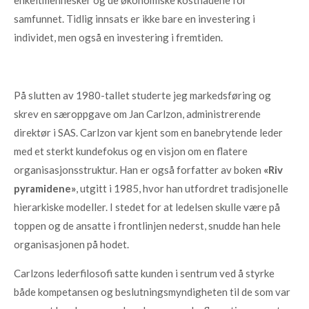
enkeltmennesker og de økonomiske kostnadene for
samfunnet. Tidlig innsats er ikke bare en investering i
individet, men også en investering i fremtiden.
På slutten av 1980-tallet studerte jeg markedsføring og
skrev en særoppgave om Jan Carlzon, administrerende
direktør i SAS. Carlzon var kjent som en banebrytende leder
med et sterkt kundefokus og en visjon om en flatere
organisasjonsstruktur. Han er også forfatter av boken
«Riv
pyramidene»
, utgitt i 1985, hvor han utfordret tradisjonelle
hierarkiske modeller. I stedet for at ledelsen skulle være på
toppen og de ansatte i frontlinjen nederst, snudde han hele
organisasjonen på hodet.
Carlzons lederfilosofi satte kunden i sentrum ved å styrke
både kompetansen og beslutningsmyndigheten til de som var