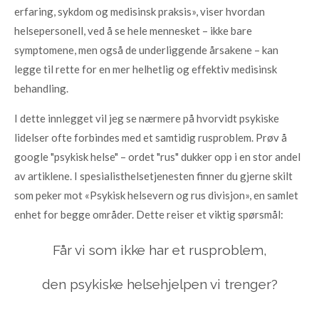
erfaring, sykdom og medisinsk praksis», viser hvordan
helsepersonell, ved å se hele mennesket – ikke bare
symptomene, men også de underliggende årsakene – kan
legge til rette for en mer helhetlig og effektiv medisinsk
behandling.
I dette innlegget vil jeg se nærmere på hvorvidt psykiske
lidelser ofte forbindes med et samtidig rusproblem. Prøv å
google "psykisk helse" – ordet "rus" dukker opp i en stor andel
av artiklene. I spesialisthelsetjenesten finner du gjerne skilt
som peker mot «Psykisk helsevern og rus divisjon», en samlet
enhet for begge områder. Dette reiser et viktig spørsmål:
Får vi som ikke har et rusproblem,
den psykiske helsehjelpen vi trenger?