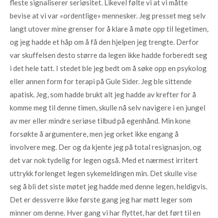
fleste signaliserer seriøsitet. Likevel følte vi at vi måtte
bevise at vi var «ordentlige» mennesker. Jeg presset meg selv
langt utover mine grenser for å klare å møte opp til legetimen,
og jeg hadde et håp om å få den hjelpen jeg trengte. Derfor
var skuffelsen desto større da legen ikke hadde forberedt seg
i det hele tatt. I stedet ble jeg bedt om å søke opp en psykolog
eller annen form for terapi på Gule Sider. Jeg ble sittende
apatisk. Jeg, som hadde brukt alt jeg hadde av krefter for å
komme meg til denne timen, skulle nå selv navigere i en jungel
av mer eller mindre seriøse tilbud på egenhånd. Min kone
forsøkte å argumentere, men jeg orket ikke engang å
involvere meg. Der og da kjente jeg på total resignasjon, og
det var nok tydelig for legen også. Med et nærmest irritert
uttrykk forlenget legen sykemeldingen min. Det skulle vise
seg å bli det siste møtet jeg hadde med denne legen, heldigvis.
Det er dessverre ikke første gang jeg har møtt leger som
minner om denne. Hver gang vi har flyttet, har det ført til en