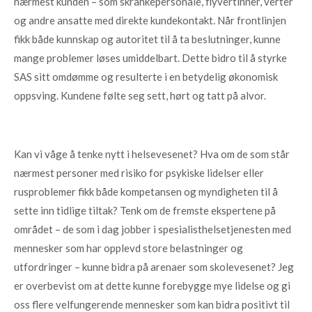
nærmest kunden – som skrankepersonale, flyvertinner, verter
og andre ansatte med direkte kundekontakt. Når frontlinjen
fikk både kunnskap og autoritet til å ta beslutninger, kunne
mange problemer løses umiddelbart. Dette bidro til å styrke
SAS sitt omdømme og resulterte i en betydelig økonomisk
oppsving. Kundene følte seg sett, hørt og tatt på alvor.
Kan vi våge å tenke nytt i helsevesenet? Hva om de som står
nærmest personer med risiko for psykiske lidelser eller
rusproblemer fikk både kompetansen og myndigheten til å
sette inn tidlige tiltak? Tenk om de fremste ekspertene på
området – de som i dag jobber i spesialisthelsetjenesten med
mennesker som har opplevd store belastninger og
utfordringer – kunne bidra på arenaer som skolevesenet? Jeg
er overbevist om at dette kunne forebygge mye lidelse og gi
oss flere velfungerende mennesker som kan bidra positivt til