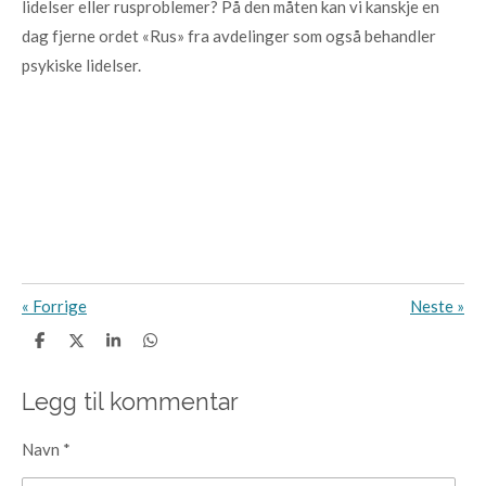
lidelser eller rusproblemer? På den måten kan vi kanskje en
dag fjerne ordet «Rus» fra avdelinger som også behandler
psykiske lidelser.
«
Forrige
Neste
»
D
D
D
D
e
e
e
e
l
l
l
l
e
Legg til kommentar
Navn *