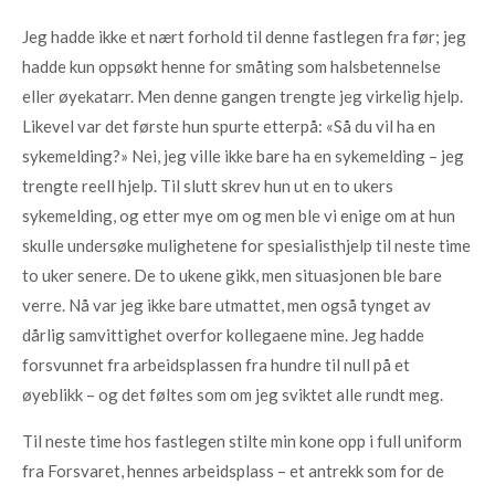
Jeg hadde ikke et nært forhold til denne fastlegen fra før; jeg
hadde kun oppsøkt henne for småting som halsbetennelse
eller øyekatarr. Men denne gangen trengte jeg virkelig hjelp.
Likevel var det første hun spurte etterpå: «Så du vil ha en
sykemelding?» Nei, jeg ville ikke bare ha en sykemelding – jeg
trengte reell hjelp. Til slutt skrev hun ut en to ukers
sykemelding, og etter mye om og men ble vi enige om at hun
skulle undersøke mulighetene for spesialisthjelp til neste time
to uker senere. De to ukene gikk, men situasjonen ble bare
verre. Nå var jeg ikke bare utmattet, men også tynget av
dårlig samvittighet overfor kollegaene mine. Jeg hadde
forsvunnet fra arbeidsplassen fra hundre til null på et
øyeblikk – og det føltes som om jeg sviktet alle rundt meg.
Til neste time hos fastlegen stilte min kone opp i full uniform
fra Forsvaret, hennes arbeidsplass – et antrekk som for de