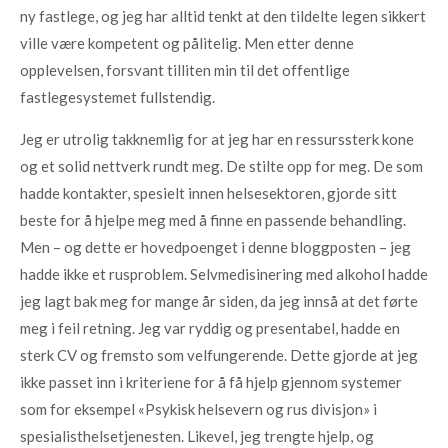
ny fastlege, og jeg har alltid tenkt at den tildelte legen sikkert
ville være kompetent og pålitelig. Men etter denne
opplevelsen, forsvant tilliten min til det offentlige
fastlegesystemet fullstendig.
Jeg er utrolig takknemlig for at jeg har en ressurssterk kone
og et solid nettverk rundt meg. De stilte opp for meg. De som
hadde kontakter, spesielt innen helsesektoren, gjorde sitt
beste for å hjelpe meg med å finne en passende behandling.
Men – og dette er hovedpoenget i denne bloggposten – jeg
hadde ikke et rusproblem. Selvmedisinering med alkohol hadde
jeg lagt bak meg for mange år siden, da jeg innså at det førte
meg i feil retning. Jeg var ryddig og presentabel, hadde en
sterk CV og fremsto som velfungerende. Dette gjorde at jeg
ikke passet inn i kriteriene for å få hjelp gjennom systemer
som for eksempel «Psykisk helsevern og rus divisjon» i
spesialisthelsetjenesten. Likevel, jeg trengte hjelp, og