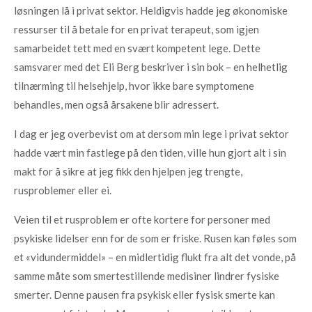
løsningen lå i privat sektor. Heldigvis hadde jeg økonomiske
ressurser til å betale for en privat terapeut, som igjen
samarbeidet tett med en svært kompetent lege. Dette
samsvarer med det Eli Berg beskriver i sin bok – en helhetlig
tilnærming til helsehjelp, hvor ikke bare symptomene
behandles, men også årsakene blir adressert.
I dag er jeg overbevist om at dersom min lege i privat sektor
hadde vært min fastlege på den tiden, ville hun gjort alt i sin
makt for å sikre at jeg fikk den hjelpen jeg trengte,
rusproblemer eller ei.
Veien til et rusproblem er ofte kortere for personer med
psykiske lidelser enn for de som er friske. Rusen kan føles som
et «vidundermiddel» – en midlertidig flukt fra alt det vonde, på
samme måte som smertestillende medisiner lindrer fysiske
smerter. Denne pausen fra psykisk eller fysisk smerte kan