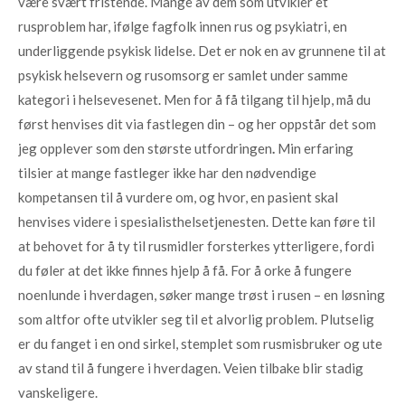
være svært fristende. Mange av dem som utvikler et
rusproblem har, ifølge fagfolk innen rus og psykiatri, en
underliggende psykisk lidelse. Det er nok en av grunnene til at
psykisk helsevern og rusomsorg er samlet under samme
kategori i helsevesenet. Men for å få tilgang til hjelp, må du
først henvises dit via fastlegen din – og her oppstår det som
jeg opplever som den største utfordringen
.
Min erfaring
tilsier at mange fastleger ikke har den nødvendige
kompetansen til å vurdere om, og hvor, en pasient skal
henvises videre i spesialisthelsetjenesten. Dette kan føre til
at behovet for å ty til rusmidler forsterkes ytterligere, fordi
du føler at det ikke finnes hjelp å få. For å orke å fungere
noenlunde i hverdagen, søker mange trøst i rusen – en løsning
som altfor ofte utvikler seg til et alvorlig problem. Plutselig
er du fanget i en ond sirkel, stemplet som rusmisbruker og ute
av stand til å fungere i hverdagen. Veien tilbake blir stadig
vanskeligere.