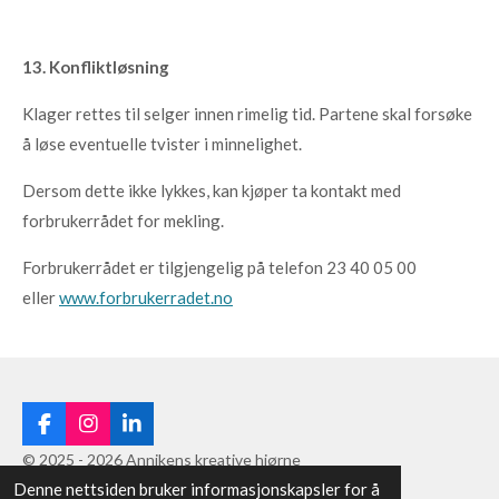
13. Konfliktløsning
Klager rettes til selger innen rimelig tid. Partene skal forsøke
å løse eventuelle tvister i minnelighet.
Dersom dette ikke lykkes, kan kjøper ta kontakt med
forbrukerrådet for mekling.
Forbrukerrådet er tilgjengelig på telefon 23 40 05 00
eller
www.forbrukerradet.no
F
I
L
a
n
i
© 2025 - 2026 Annikens kreative hjørne
c
s
n
Denne nettsiden bruker informasjonskapsler for å
Levert av
Webador
e
t
k