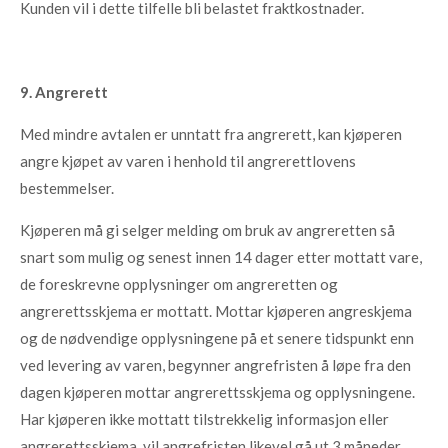
Kunden vil i dette tilfelle bli belastet fraktkostnader.
9. Angrerett
Med mindre avtalen er unntatt fra angrerett, kan kjøperen
angre kjøpet av varen i henhold til angrerettlovens
bestemmelser.
Kjøperen må gi selger melding om bruk av angreretten så
snart som mulig og senest innen 14 dager etter mottatt vare,
de foreskrevne opplysninger om angreretten og
angrerettsskjema er mottatt. Mottar kjøperen angreskjema
og de nødvendige opplysningene på et senere tidspunkt enn
ved levering av varen, begynner angrefristen å løpe fra den
dagen kjøperen mottar angrerettsskjema og opplysningene.
Har kjøperen ikke mottatt tilstrekkelig informasjon eller
angrerettsskjema, vil angrefristen likevel gå ut 3 måneder