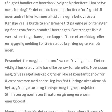
rådighet handler om hvordan vi velger å prioritere. Hva betyr
mest for deg? Er det noe du kan nedprioritere for å gi tid til
noen andre? Eller kommer alltid dine egne behov først?
Kanskje vi alle burde ta en nærmere titt på egne prioriteringer
og finne rom for hverandre i hverdagen. Det trenger ikke å
være store ting – kanskje en kopp kaffe en ettermiddag, eller
en hyggelig melding for å vise at du bryr deg og tenker på
noen.
Ensomhet, for meg, handler om å være ufrivillig alene. Det er
viktig å huske at vi alle har ulike behov for alenetid. Noen, som
meg, trives i eget selskap og føler ikke et konstant behov for
å være sammen med andre. Jeg kan fint tilbringe uker alene på
hytta, gå lange turer og fordype meg i egne prosjekter.
Stillheten og nærheten til naturen gir meg en enorm
energiboost.
Noen synes kanskje det er merkelig at jeg «orker» å være så