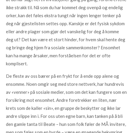
ikke strakk til. Nå som du har kommet deg ovenpå og endelig
orker, kan det føles ekstra tungt når ingen lenger tenker på
deg når gjestelisten settes opp. Kanskje er det fysisk sykdom
eller andre plager som gjør det vanskelig for deg å komme
deg ut? Det kan være et stort hinder, for hvem skal hente deg
og bringe deg hjem fra sosiale sammenkomster? Ensomhet
kan ha mange årsaker, men forståelsen for det er ofte
komplisert.
De fleste av oss bærer på en frykt for å ende opp alene og
ensomme. Noen omgir seg med store nettverk, har hundrevis
av «venner» på sosiale medier, som om det kan fungere som en
forsikring mot ensomhet. Andre foretrekker en liten, nær
krets som de kaller «sin», en gruppe de beskytter og ikke lar
andre slippe inn i. For oss uten egne barn, kan tanken på å bli
den gamle tanta til Beate – hun som folk føler de MÅ invitere,
men som føles som en byrde – være en gnagende bekymring.