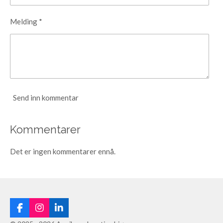
e
r
Melding *
n
e
Send inn kommentar
Kommentarer
Det er ingen kommentarer ennå.
F
I
L
a
n
i