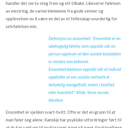
handler det om to steg frem og ett tilbake. Likevel er følelsen
av mestring, de varme klemmene fra gode venner og
opplevelsen av å være en del av et fellesskap uvurderlig for
selvfølelsen min.
Definisjon av ensomhet: "Ensomhet er en
ubehagelig følelse som oppstår når en
person opplever at den sosiale kontakten
er mindre enn behovet.
Ensomhetsfølelsen oppstår når et individ
oppfatter at ens sosiale nettverk er
betydelig mangelfullt, enten i kvalitet
eller kvantitet".
Kilde: Store norske
leksikon
Ensomhet er sjelden svart-hvitt. Ofte er det en grunn til at
man føler seg alene. Kanskje har psykiske utfordringer ført til
at du har sagt nei til invitasjoner gang på gang, fordi kreftene