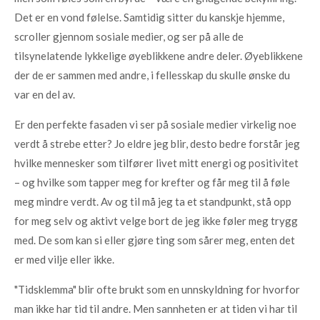
Det er en vond følelse. Samtidig sitter du kanskje hjemme,
scroller gjennom sosiale medier, og ser på alle de
tilsynelatende lykkelige øyeblikkene andre deler. Øyeblikkene
der de er sammen med andre, i fellesskap du skulle ønske du
var en del av.
Er den perfekte fasaden vi ser på sosiale medier virkelig noe
verdt å strebe etter? Jo eldre jeg blir, desto bedre forstår jeg
hvilke mennesker som tilfører livet mitt energi og positivitet
– og hvilke som tapper meg for krefter og får meg til å føle
meg mindre verdt. Av og til må jeg ta et standpunkt, stå opp
for meg selv og aktivt velge bort de jeg ikke føler meg trygg
med. De som kan si eller gjøre ting som sårer meg, enten det
er med vilje eller ikke.
"Tidsklemma" blir ofte brukt som en unnskyldning for hvorfor
man ikke har tid til andre. Men sannheten er at tiden vi har til