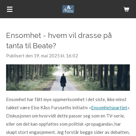
Gå
til
hovedinnhold
Ensomhet - hvem vil drasse på
tanta til Beate?
Publisert den 19. mai 2025 kl. 16:02
Ensomhet har fått mye oppmerksomhet i det siste, ikke minst
takket være Else Kåss Furuseths initiativ «
Ensomhetspartiet
».
Diskusjonen om hvorvidt dette passer seg som en TV-serie,
eller om det kan oppfattes som politisk «propaganda», har
skapt stort engasjement. Jeg forstår begge sider av debatten,