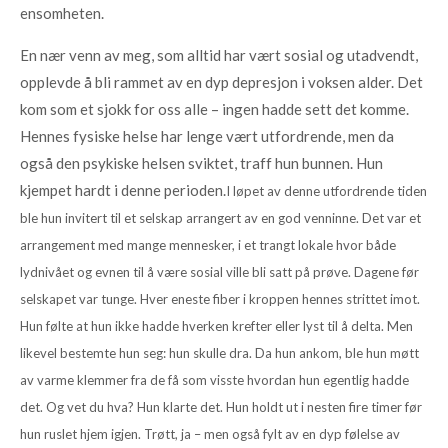
ensomheten.
En nær venn av meg, som alltid har vært sosial og utadvendt,
opplevde å bli rammet av en dyp depresjon i voksen alder. Det
kom som et sjokk for oss alle – ingen hadde sett det komme.
Hennes fysiske helse har lenge vært utfordrende, men da
også den psykiske helsen sviktet, traff hun bunnen. Hun
kjempet hardt i denne perioden.
I løpet av denne utfordrende tiden
ble hun invitert til et selskap arrangert av en god venninne. Det var et
arrangement med mange mennesker, i et trangt lokale hvor både
lydnivået og evnen til å være sosial ville bli satt på prøve. Dagene før
selskapet var tunge. Hver eneste fiber i kroppen hennes strittet imot.
Hun følte at hun ikke hadde hverken krefter eller lyst til å delta. Men
likevel bestemte hun seg: hun skulle dra.
Da hun ankom, ble hun møtt
av varme klemmer fra de få som visste hvordan hun egentlig hadde
det. Og vet du hva? Hun klarte det. Hun holdt ut i nesten fire timer før
hun ruslet hjem igjen. Trøtt, ja – men også fylt av en dyp følelse av