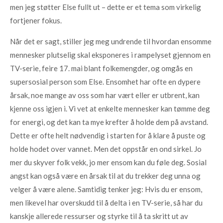
men jeg støtter Else fullt ut – dette er et tema som virkelig
fortjener fokus.
Når det er sagt, stiller jeg meg undrende til hvordan ensomme
mennesker plutselig skal eksponeres i rampelyset gjennom en
TV-serie, feire 17. mai blant folkemengder, og omgås en
supersosial person som Else. Ensomhet har ofte en dypere
årsak, noe mange av oss som har vært eller er utbrent, kan
kjenne oss igjen i. Vi vet at enkelte mennesker kan tømme deg
for energi, og det kan ta mye krefter å holde dem på avstand.
Dette er ofte helt nødvendig i starten for å klare å puste og
holde hodet over vannet. Men det oppstår en ond sirkel. Jo
mer du skyver folk vekk, jo mer ensom kan du føle deg. Sosial
angst kan også være en årsak til at du trekker deg unna og
velger å være alene. Samtidig tenker jeg: Hvis du er ensom,
men likevel har overskudd til å delta i en TV-serie, så har du
kanskje allerede ressurser og styrke til å ta skritt ut av