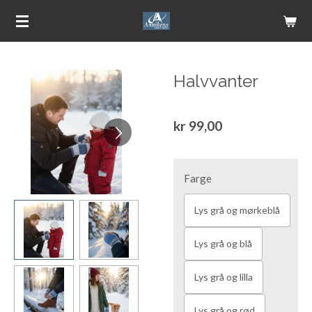
Gå
til
hovedinnhold
Halvvanter
kr 99,00
Farge
Lys grå og mørkeblå
Lys grå og blå
Lys grå og lilla
Lys grå og rød